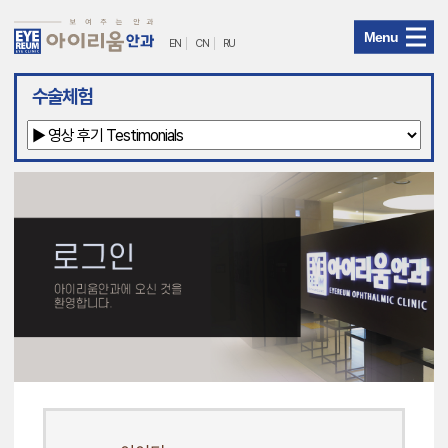
Menu
EN
CN
RU
아
수술체험
이
리
움
안
과
메
뉴