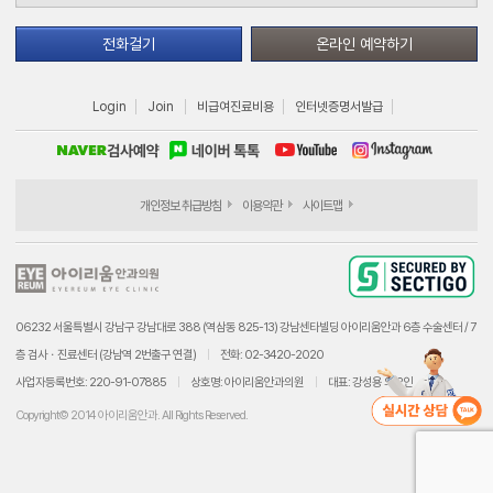
전화걸기
온라인 예약하기
Login
Join
비급여진료비용
인터넷증명서발급
개인정보 취급방침
이용약관
사이트맵
06232 서울특별시 강남구 강남대로 388 (역삼동 825-13) 강남센타빌딩 아이리움안과 6층 수술센터 / 7
층 검사ㆍ진료센터 (강남역 2번출구 연결)
전화: 02-3420-2020
사업자등록번호: 220-91-07885
상호명: 아이리움안과의원
대표: 강성용 외 2인
Copyright© 2014 아이리움안과. All Rights Reserved.