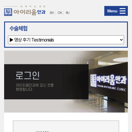
Menu
EN
CN
RU
아
수술체험
이
리
움
안
과
메
뉴