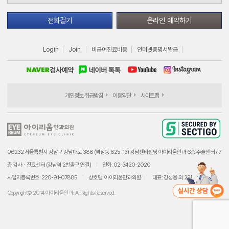
전화걸기
온라인 예약하기
Login
Join
비급여진료비용
인터넷증명서발급
개인정보 취급방침
이용약관
사이트맵
06232 서울특별시 강남구 강남대로 388 (역삼동 825-13) 강남센타빌딩 아이리움안과 6층 수술센터 / 7
층 검사ㆍ진료센터 (강남역 2번출구 연결)
전화: 02-3420-2020
사업자등록번호: 220-91-07885
상호명: 아이리움안과의원
대표: 강성용 외 2인
Copyright© 2014 아이리움안과. All Rights Reserved.