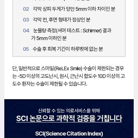
02
각막 상피 두게가 양안 5㎜ 이하 차이인 분
03
각막 전, 후면 형태가 정상인 분
04
눈물량 측정(셔머 테스트 : Schirmer) 결과
가 5㎜ 이하인 분
05
수술 후 회복 기간이 하루밖에 없는 분
단, 일반적으로 스마일(ReLEx Smile) 수술이 제한되는 경우
는 -5D 이상의 고도난시, 원시, 근난시 합도수 10D 이상의 고
도수 환자는 수술이 제한될 수 있습니다.
SCI(Science Citation Index)