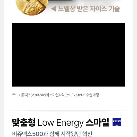
비쥬맥스(VisuMax)의 스마일라식(ReLEx Smile) 수술 과정