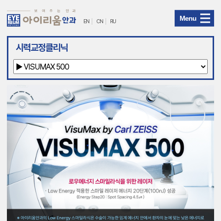
Menu
EN
CN
RU
아
시력교정클리닉
이
리
움
안
과
메
뉴