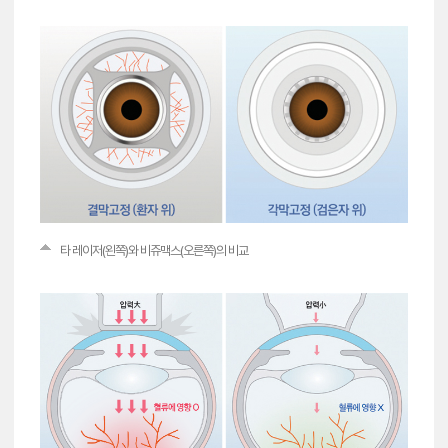
타 레이저(왼쪽)와 비쥬맥스(오른쪽)의 비교