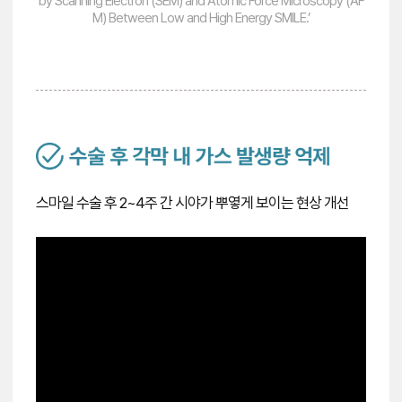
by Scanning Electron (SEM) and Atomic Force Microscopy (AF
M) Between Low and High Energy SMILE.’
스마일 수술 후 2~4주 간 시야가 뿌옇게 보이는 현상 개선