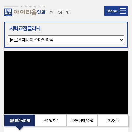
Menu
EN
CN
RU
아
시력교정클리닉
이
리
움
안
과
메
뉴
플라즈마 스마일
스마일 프로
로우에너지 스마일
연구논문