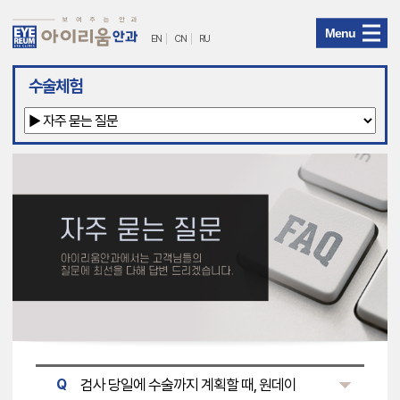
Menu
EN
CN
RU
아
수술체험
이
리
움
안
과
메
뉴
검사 당일에 수술까지 계획할 때, 원데이
Q