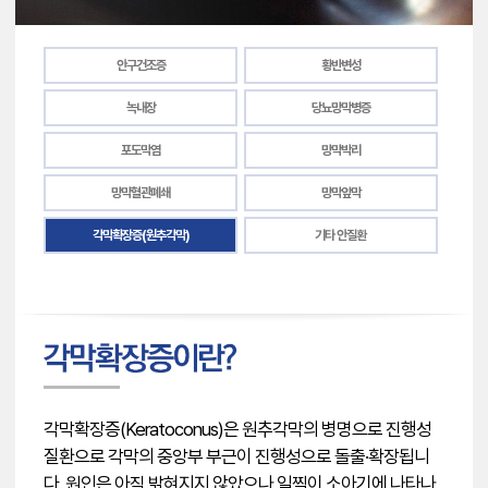
안구건조증
황반변성
녹내장
당뇨망막병증
포도막염
망막박리
망막혈관폐쇄
망막앞막
각막확장증(원추각막)
기타 안질환
각막확장증(Keratoconus)은 원추각막의 병명으로 진행성
질환으로 각막의 중앙부 부근이 진행성으로 돌출·확장됩니
다. 원인은 아직 밝혀지지 않았으나 일찍이 소아기에 나타나