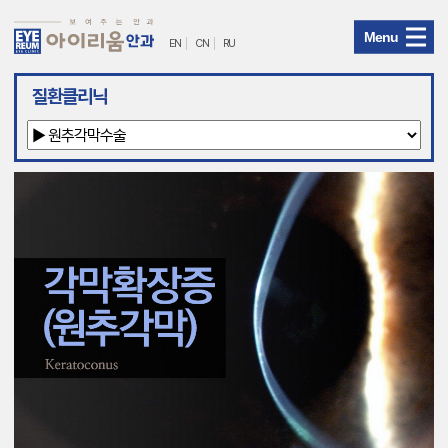
Menu
EN
CN
RU
아
질환클리닉
이
리
움
안
과
메
뉴