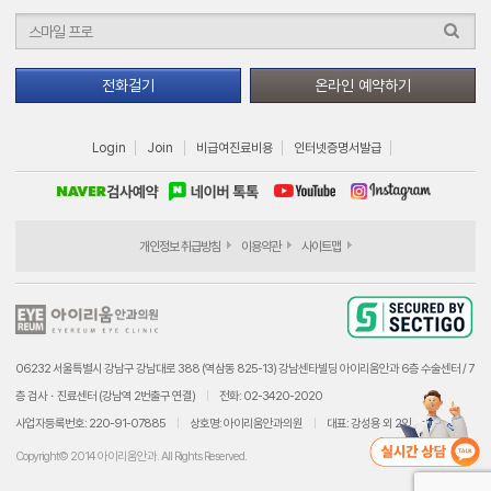
전화걸기
온라인 예약하기
Login
Join
비급여진료비용
인터넷증명서발급
개인정보 취급방침
이용약관
사이트맵
06232 서울특별시 강남구 강남대로 388 (역삼동 825-13) 강남센타빌딩 아이리움안과 6층 수술센터 / 7
층 검사ㆍ진료센터 (강남역 2번출구 연결)
전화: 02-3420-2020
사업자등록번호: 220-91-07885
상호명: 아이리움안과의원
대표: 강성용 외 2인
Copyright© 2014 아이리움안과. All Rights Reserved.