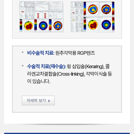
비수술적 치료:
원추각막용 RGP렌즈
수술적 치료(재수술):
링 삽입술(Keraring), 콜
라겐교차결합술(Cross-linking), 각막이식술 등
이 있습니다.
자세히 보기