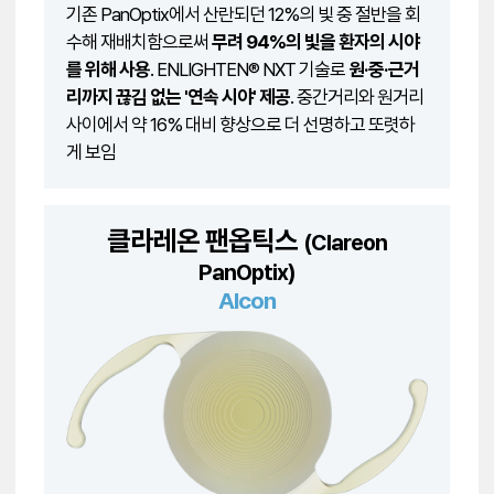
기존 PanOptix에서 산란되던 12%의 빛 중 절반을 회
수해 재배치함으로써
무려 94%의 빛을 환자의 시야
를 위해 사용
. ENLIGHTEN® NXT 기술로
원·중·근거
리까지 끊김 없는 '연속 시야' 제공
. 중간거리와 원거리
사이에서 약 16% 대비 향상으로 더 선명하고 또렷하
게 보임
클라레온 팬옵틱스
(Clareon
PanOptix)
Alcon