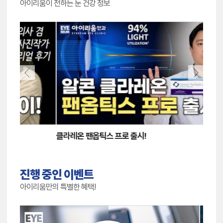
아이리움이 전하는 눈 건강 정보
클라레온 팬옵틱스 프로 출시!
백내장
진행 중인 이벤트
아이리움만의 특별한 혜택!