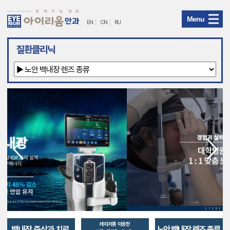
Menu
EN
CN
RU
아
질환클리닉
이
리
움
안
과
메
뉴