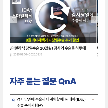
투데이라섹 당일수술 본원 최대혜택가 159만원~
전국 
2026.08.01 ~ 2026.08.15
202
자주 묻는 질문 QnA
검사 당일에 수술까지 계획할 때, 원데이(1Day)
Q
수술 준비사항은?