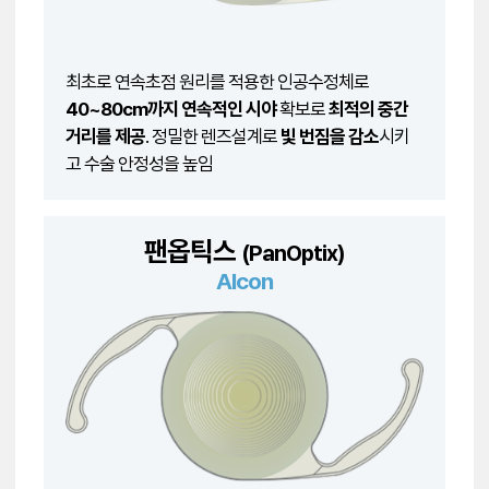
최초로 연속초점 원리를 적용한 인공수정체로
40~80cm까지 연속적인 시야
확보로
최적의 중간
거리를 제공
. 정밀한 렌즈설계로
빛 번짐을 감소
시키
고 수술 안정성을 높임
팬옵틱스
(PanOptix)
Alcon