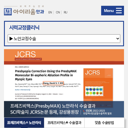
Menu
EN
CN
RU
아
시력교정클리닉
이
리
움
안
과
메
뉴
프레즈비맥스® 노안라식
프레즈비맥스® 수술결과
맞춤 수술방법