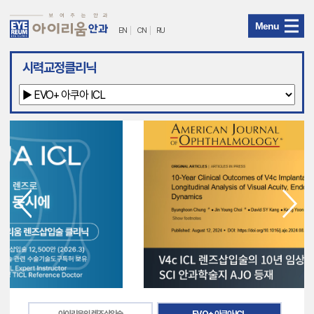
Menu
EN
CN
RU
아
시력교정클리닉
이
리
움
안
과
메
뉴