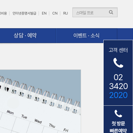
료비용
인터넷증명서발급
EN
CN
RU
이벤트ㆍ소식
고객 센터
02
3420
2020
첫 방문
빠른예약