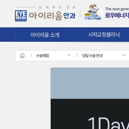
시력교정클리닉
질환클리닉
수술체험
당일 수술 안내