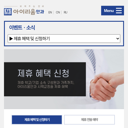
Menu
EN
CN
RU
아
이벤트ㆍ소식
이
리
움
안
과
메
뉴
제휴 혜택 및 신청하기
제휴 전용 예약