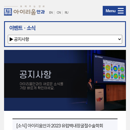
Menu
EN
CN
RU
아
이벤트ㆍ소식
이
리
움
안
과
메
뉴
[소식] 아이리움안과 2023 유럽백내장굴절수술학회