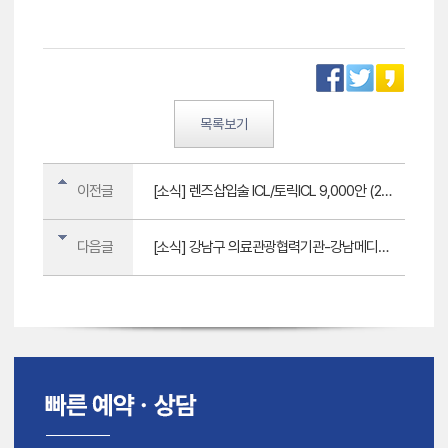
목록보기
이전글
[소식] 렌즈삽입술 ICL/토릭ICL 9,000안 (2023.7.월 국내처방건수 기준)
다음글
[소식] 강남구 의료관광협력기관-강남메디컬투어센터 개관식