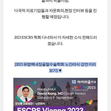
들과의 학술미팅,
다국적 의료기업들과 자문회의,현장 인터뷰 등을 진
행할 예정입니다.
2023
ESCRS
학회
다녀와서
더
자세한
소식
전해드리
겠습니다.
[2023 유럽백내장굴절수술학회
노안라식 강연 미리
보기] ▼