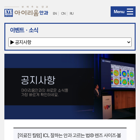
Menu
EN
CN
RU
아
이벤트ㆍ소식
이
리
움
안
과
메
뉴
[의료진 칼럼] ICL 잘하는 안과 고르는 법② 렌즈 사이즈·볼