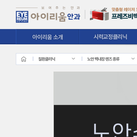
시력교정클리닉
질환클리닉
질환클리닉
노안 백내장 렌즈 종류