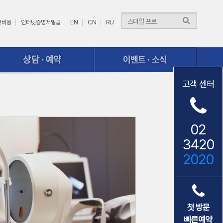
료비용
인터넷증명서발급
EN
CN
RU
이벤트ㆍ소식
고객 센터
02
3420
2020
첫 방문
빠른예약