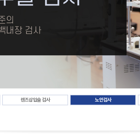
렌즈삽입술 검사
노안검사