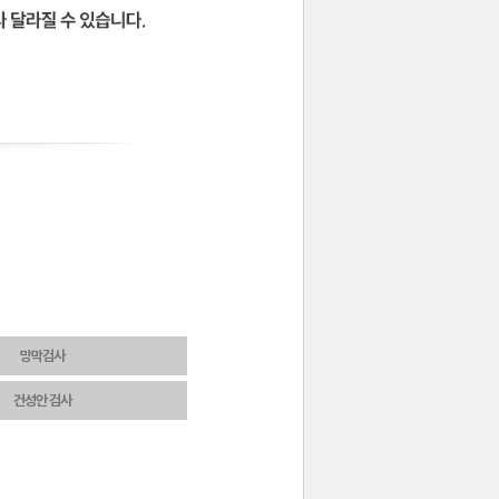
망막검사
건성안 검사