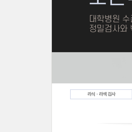
라식ㆍ라섹 검사