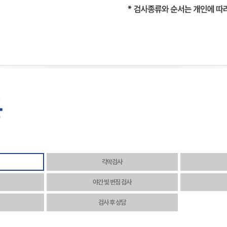
각막검사
야간 빛 번짐 검사
검사 후 상담