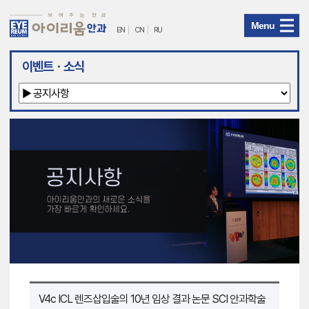
Menu
EN
CN
RU
아
이벤트ㆍ소식
이
리
움
안
과
메
뉴
V4c ICL 렌즈삽입술의 10년 임상 결과 논문 SCI 안과학술