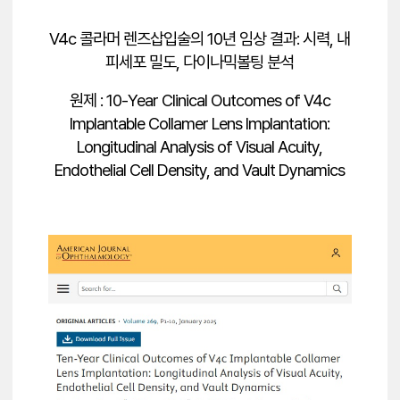
V4c 콜라머 렌즈삽입술의 10년 임상 결과: 시력, 내
피세포 밀도, 다이나믹볼팅 분석
원제 : 10-Year Clinical Outcomes of V4c
Implantable Collamer Lens Implantation:
Longitudinal Analysis of Visual Acuity,
Endothelial Cell Density, and Vault Dynamics