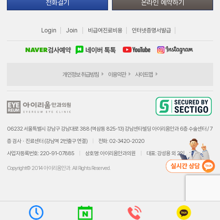
전화걸기
온라인 예약하기
Login
Join
비급여진료비용
인터넷증명서발급
개인정보 취급방침
이용약관
사이트맵
06232 서울특별시 강남구 강남대로 388 (역삼동 825-13) 강남센타빌딩 아이리움안과 6층 수술센터 / 7
층 검사ㆍ진료센터 (강남역 2번출구 연결)
전화: 02-3420-2020
사업자등록번호: 220-91-07885
상호명: 아이리움안과의원
대표: 강성용 외 2인
Copyright© 2014 아이리움안과. All Rights Reserved.