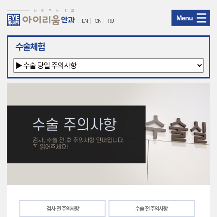
Menu
EN
CN
RU
아
수술체험
이
리
움
안
과
메
뉴
검사 전 주의사항
수술 전 주의사항