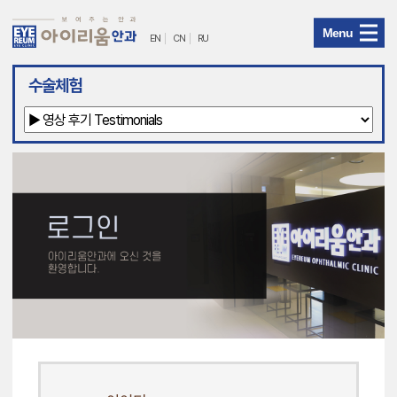
Menu
EN
CN
RU
아
수술체험
이
리
움
안
과
메
뉴