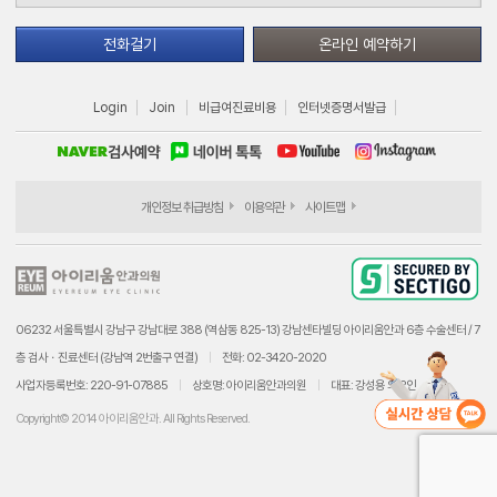
전화걸기
온라인 예약하기
Login
Join
비급여진료비용
인터넷증명서발급
개인정보 취급방침
이용약관
사이트맵
06232 서울특별시 강남구 강남대로 388 (역삼동 825-13) 강남센타빌딩 아이리움안과 6층 수술센터 / 7
층 검사ㆍ진료센터 (강남역 2번출구 연결)
전화: 02-3420-2020
사업자등록번호: 220-91-07885
상호명: 아이리움안과의원
대표: 강성용 외 2인
Copyright© 2014 아이리움안과. All Rights Reserved.