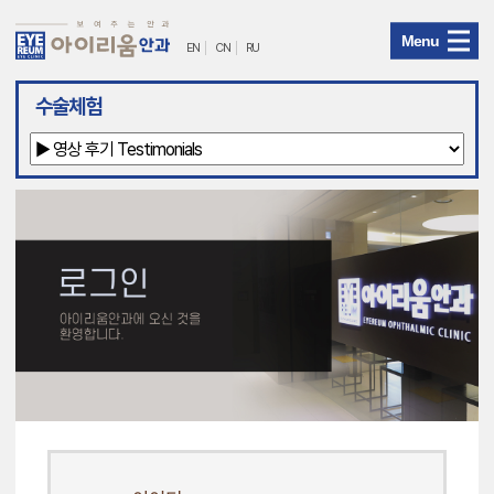
Menu
EN
CN
RU
아
수술체험
이
리
움
안
과
메
뉴