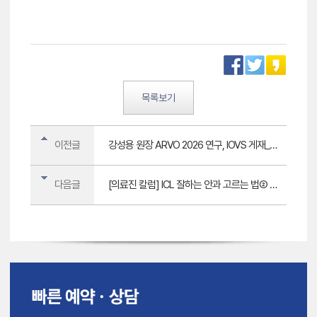
목록보기
이전글
강성용 원장 ARVO 2026 연구, IOVS 게재__스마일·스마트노바 시력교정술 중심 보정 전략
다음글
[의료진 칼럼] ICL 잘하는 안과 고르는 법② 렌즈 사이즈·볼팅·토릭 ICL