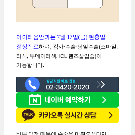
아이리움안과는 7월 17일(금) 현충일
정상진료
하며, 검
사
·수술·당일수술(스마일,
라식, 투데이라섹, ICL 렌즈삽입술)이
가능합니다.
바쁜 일정 때문에 수술을 미뤄오셨다면