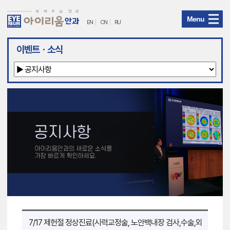
Menu
EN
CN
RU
아
이벤트ㆍ소식
이
리
움
안
과
메
뉴
7/17 제헌절 정상진료(시력교정술, 노안백내장 검사,수술,외