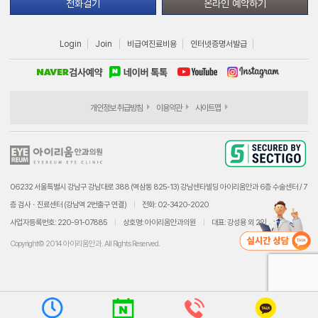
전화걸기
온라인 예약하기
Login
Join
비급여진료비용
인터넷증명서발급
개인정보 취급방침
이용약관
사이트맵
06232 서울특별시 강남구 강남대로 388 (역삼동 825-13) 강남센타빌딩 아이리움안과 6층 수술센터 / 7
층 검사ㆍ진료센터 (강남역 2번출구 연결)
전화: 02-3420-2020
사업자등록번호: 220-91-07885
상호명: 아이리움안과의원
대표: 강성용 외 2인
Copyright© 2014 아이리움안과. All Rights Reserved.