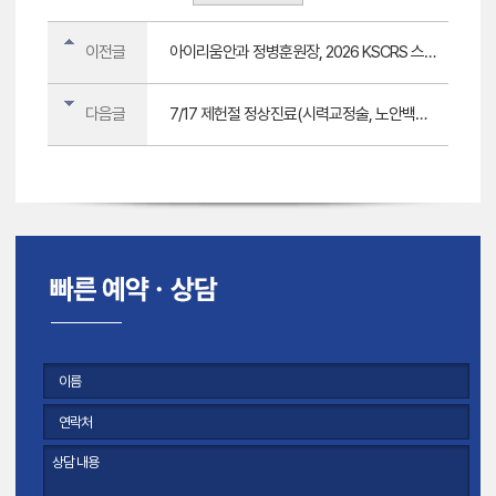
이전글
아이리움안과 정병훈원장, 2026 KSCRS 스마트노바 최신 임상 결과 발표
다음글
7/17 제헌절 정상진료(시력교정술, 노안백내장 검사,수술,외래 정상운영)