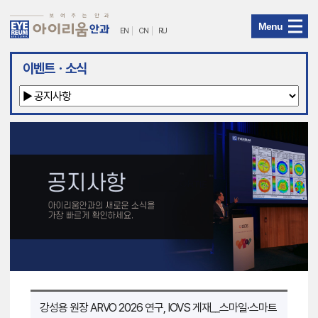
Menu
EN
CN
RU
아
이벤트ㆍ소식
이
리
움
안
과
메
뉴
강성용 원장 ARVO 2026 연구, IOVS 게재__스마일·스마트