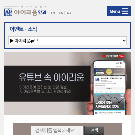
Menu
EN
CN
RU
아
이벤트ㆍ소식
이
리
움
안
과
메
뉴
검색