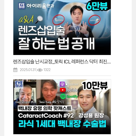
렌즈삽입술 난시교정_토릭 ICL 레퍼런스 닥터 최진영원장
2025.01.31
1322