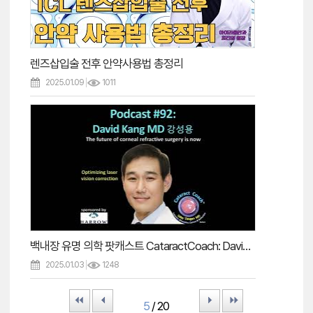
렌즈삽입술 전후 안약사용법 총정리
2025.01.09
1011
백내장 유명 의학 팟캐스트 CataractCoach: David Kang MD(강성용원장)
2025.01.03
1248
First
Prev
Next
Last
5
/ 20